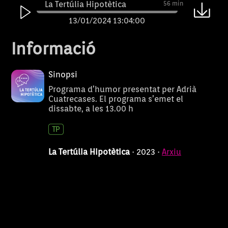
La Tertúlia Hipotètica
56 min
13/01/2024 13:04:00
La Tertúlia Hipotètica
56 min
Informació
06/01/2024 13:04:00
La Tertúlia Hipotètica
56 min
Sinopsi
16/12/2023 13:04:00
Programa d’humor presentat per Adrià
Cuatrecases. El programa s’emet el
La Tertúlia Hipotètica
56 min
dissabte, a les 13.00 h
09/12/2023 13:04:00
La Tertúlia Hipotètica
56 min
02/12/2023 13:04:00
La Tertúlia Hipotètica
· 2023 ·
Arxiu
La Tertúlia Hipotètica
56 min
25/11/2023 13:04:00
La Tertúlia Hipotètica
56 min
19/11/2023 22:04:00