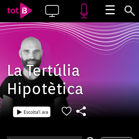
☰
La Tertúlia
Hipotètica