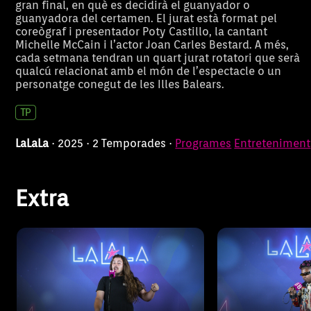
gran final, en què es decidirà el guanyador o
guanyadora del certamen. El jurat està format pel
coreògraf i presentador Poty Castillo, la cantant
Michelle McCain i l’actor Joan Carles Bestard. A més,
cada setmana tendran un quart jurat rotatori que serà
LALALA EL
LA LA
qualcú relacionat amb el món de l’espectacle o un
Aquest programa de 'LALALA (El
Aquest program
personatge conegut de les Illes Balears.
Càsting)' dóna a conèixer
Càsting)' dóna
CÀSTING
CÀS
participants que arriben amb
participants q
somnis molt grans, com les
somnis molt gr
seves veus. Històries vitals,
seves veus.
LaLaLa
· 2025 · 2 Temporades ·
Programes
Entreteniment
talent desbordant i molt de cor.
Entre ells, Mike i Raül,
Extra