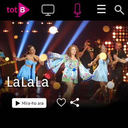
☰
LaLaLa
Episodi: CAST-01
Episodi: CAST-02
8 min
8 min
Ens refrescarà les nits de l'estiu
Ens refrescarà 
amb les noves promeses de la
amb les noves
cançó balear.
cançó balear.