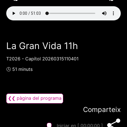
La Gran Vida 11h
T2026 - Capítol 20260315110401
🕓 51 minuts
❮❮ pàgina del programa
Comparteix
Iniciar en [
00:00:00
]