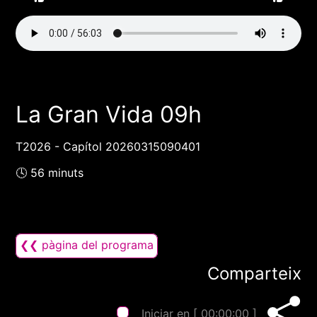
La Gran Vida 09h
T2026 - Capítol 20260315090401
🕓 56 minuts
❮❮ pàgina del programa
Comparteix
Iniciar en [
00:00:00
]