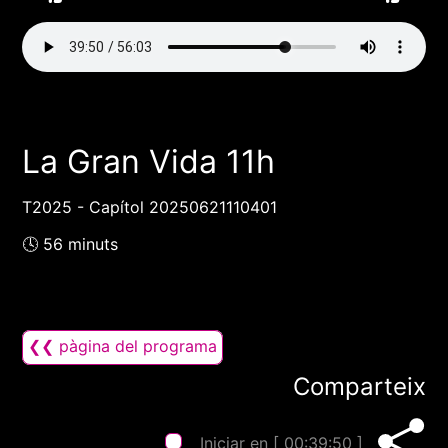
La Gran Vida 11h
T2025 - Capítol 20250621110401
🕓 56 minuts
❮❮ pàgina del programa
Comparteix
Iniciar en [
00:39:50
]