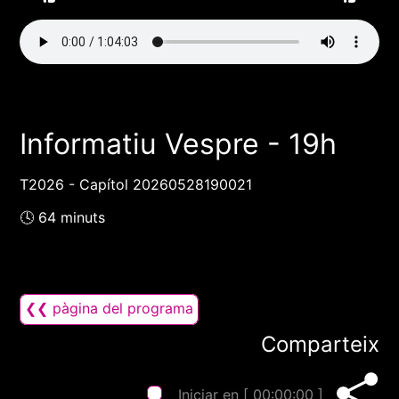
Informatiu Vespre - 19h
T2026 - Capítol 20260528190021
🕓 64 minuts
❮❮ pàgina del programa
Comparteix
Iniciar en [
00:00:00
]