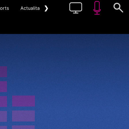
❯
orts
Actualitat
Pòdcast