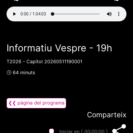
Informatiu Vespre - 19h
T2026 - Capítol 20260511190001
🕓 64 minuts
❮❮ pàgina del programa
Comparteix
Iniciar en [
00:00:00
]