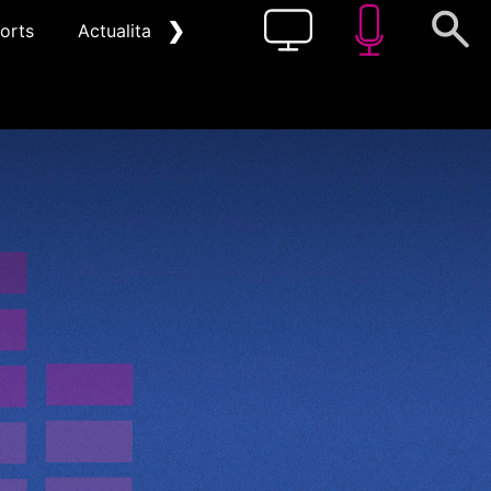
❯
orts
Actualitat
Pòdcast