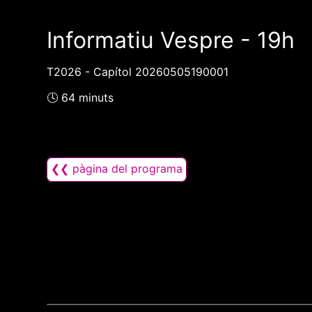
Informatiu Vespre - 19h
T2026 - Capítol 20260505190001
🕓 64 minuts
❮❮ pàgina del programa