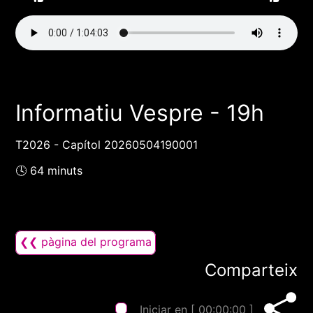
Informatiu Vespre - 19h
T2026 - Capítol 20260504190001
🕓 64 minuts
❮❮ pàgina del programa
Comparteix
Iniciar en [
00:00:00
]