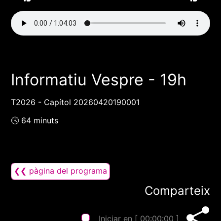
Informatiu Vespre - 19h
T2026 - Capítol 20260420190001
🕓 64 minuts
❮❮ pàgina del programa
Comparteix
Iniciar en [
00:00:00
]