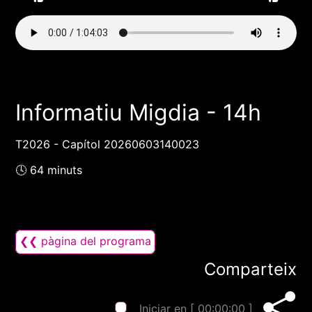
Informatiu Migdia - 14h
T2026 - Capítol 20260603140023
🕓 64 minuts
❮❮ pàgina del programa
Comparteix
Iniciar en [
00:00:00
]