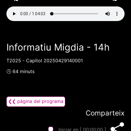
Informatiu Migdia - 14h
T2025 - Capítol 20250429140001
🕓 64 minuts
❮❮ pàgina del programa
Comparteix
Iniciar en [
00:00:00
]