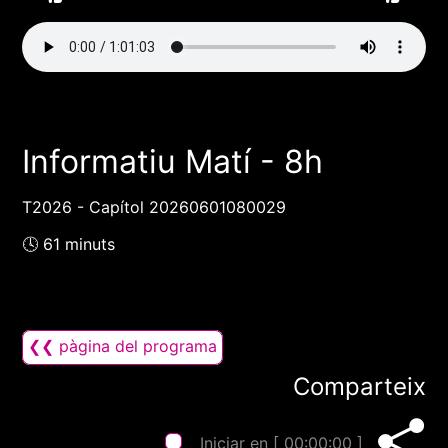
Informatiu Matí - 8h
T2026 - Capítol 20260601080029
🕓 61 minuts
❮❮ pàgina del programa
Comparteix
Iniciar en [
00:00:00
]