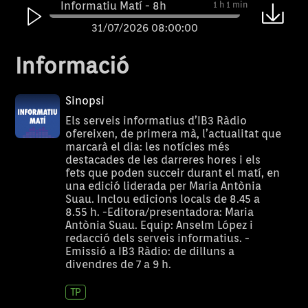
Informatiu Matí - 8h
1 h 1 min
31/07/2026 08:00:00
Informatiu Matí - 7h
1 h
Informació
31/07/2026 07:00:00
Informatiu Matí - 8h
1 h 1 min
Sinopsi
30/07/2026 08:00:00
Els serveis informatius d’IB3 Ràdio
ofereixen, de primera mà, l’actualitat que
Informatiu Matí - 7h
1 h
marcarà el dia: les notícies més
destacades de les darreres hores i els
30/07/2026 07:00:00
fets que poden succeir durant el matí, en
Informatiu Matí - 8h
1 h
una edició liderada per Maria Antònia
Suau. Inclou edicions locals de 8.45 a
29/07/2026 08:00:00
8.55 h. -Editora/presentadora: Maria
Antònia Suau. Equip: Anselm López i
Informatiu Matí - 7h
1 h
redacció dels serveis informatius. -
29/07/2026 07:00:00
Emissió a IB3 Ràdio: de dilluns a
divendres de 7 a 9 h.
Informatiu Matí - 8h
1 h
28/07/2026 08:00:00