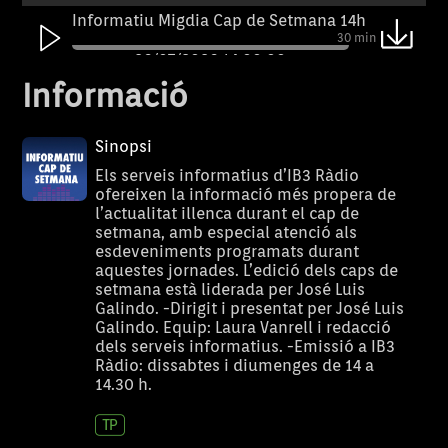
Informatiu Migdia Cap de Setmana 14h
30 min
26/07/2026 14:00:00
Informació
Informatiu Cap de Setmana - 8h
1 h
26/07/2026 08:00:00
Sinopsi
Informatiu Migdia Cap de Setmana 14h
30 min
Els serveis informatius d’IB3 Ràdio
25/07/2026 14:00:00
ofereixen la informació més propera de
l’actualitat illenca durant el cap de
Informatiu Cap de Setmana - 8h
1 h
setmana, amb especial atenció als
esdeveniments programats durant
25/07/2026 08:00:00
aquestes jornades. L’edició dels caps de
Informatiu Migdia Cap de Setmana 14h
setmana està liderada per José Luis
30 min
Galindo. -Dirigit i presentat per José Luis
19/07/2026 14:00:00
Galindo. Equip: Laura Vanrell i redacció
dels serveis informatius. -Emissió a IB3
Informatiu Cap de Setmana - 8h
1 h
Ràdio: dissabtes i diumenges de 14 a
14.30 h.
19/07/2026 08:00:00
Informatiu Migdia Cap de Setmana 14h
30 min