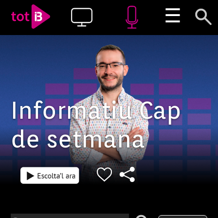
☰
Informatiu Cap
de setmana