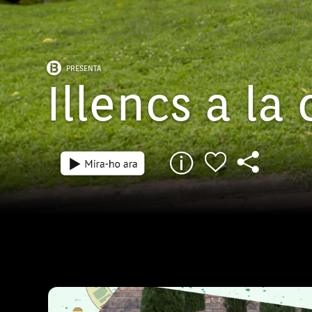
PRESENTA
Illencs a la 
Episodi: 13
50 min
Illencs a la Carrera i el presentador, en Pau
arriben avui a Palma, destinació triada pe
eivissencs i formenterencs per cursar els 
superiors. En Cristóbal (Tobal) Bosch és u
que estudia Magisteri a la Universitat de les
Balears i diu que es troba ben a gust a la c
mallorquina, opinió que comparteix amb el