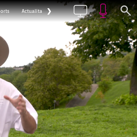
❯
orts
Actualitat
Pòdcast