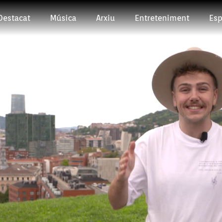
Destacat
Música
Arxiu
Entreteniment
Esp