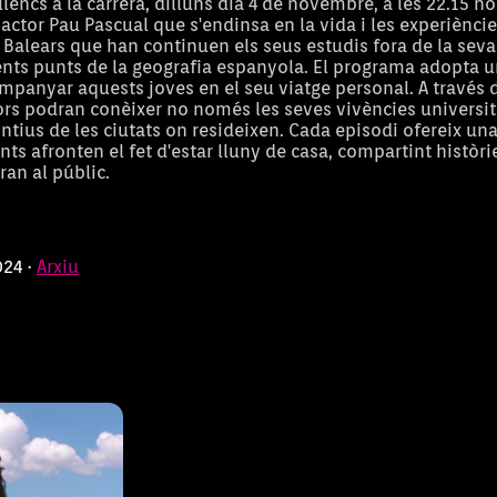
, illencs a la
Illencs a la carrera, dilluns dia 4 de novembre, a les 22.15 h
’actor Pau Pascual que s'endinsa en la vida i les experièncie
alma.
s Balears que han continuen els seus estudis fora de la seva 
ents punts de la geografia espanyola. El programa adopta un
panyar aquests joves en el seu viatge personal. A través d
ors podran conèixer no només les seves vivències università
ntius de les ciutats on resideixen. Cada episodi ofereix un
ts afronten el fet d'estar lluny de casa, compartint històri
an al públic.
024 ·
Arxiu
ue a cada
n a un altre
ors indrets