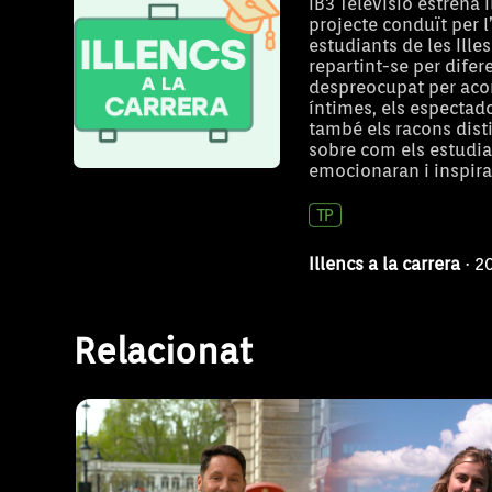
futur professional que té previst. Ells i elles
IB3 Televisió estrena 
projecte conduït per l
carrera, ens mostraran les seves vides a P
estudiants de les Ille
repartint-se per difer
despreocupat per acom
íntimes, els espectad
també els racons disti
sobre com els estudian
Illencs pel món
emocionaran i inspirar
Illencs a la carrera
· 2
“Illencs pel món” és un espai de viatges q
capítol visita a un grup de balears que viue
Relacionat
país del món. Amb ells coneixerem els mill
de la terra que els acull, les costum