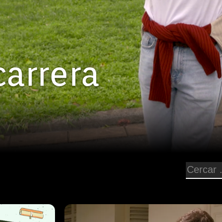
carrera
Episodi: 12
48 min
 Pascual,
Dins del periple viatger d'en Pau P
r menorquins,
Illencs a la Carrera, aquesta setma
seus estudis
arriba a València, indret triat pels d
n menorquí
illencs que fan els seus estudis a la 
 Illes
Bianca Francisca estudia Dret i Rel
apital
Internacionals. La seva intenció és 
s seus
per fer feina a l'empresa de son p