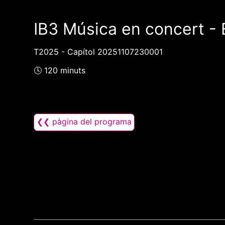
IB3 Música en concert -
T2025 - Capítol 20251107230001
🕓 120 minuts
❮❮ pàgina del programa