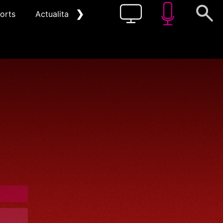
❯
orts
Actualitat
Pòdcast