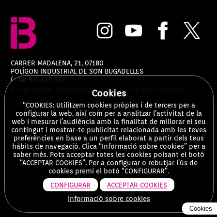
CARRER MADALENA, 21, 07180
POLÍGON INDUSTRIAL DE SON BUGADELLES
(+34) 971 139 333
© ENS PÚBLIC DE RADIOTELEVISIÓ DE LES ILLES BALEARS
Cookies
COOKIES
|
AVÍS LEGAL
|
PORTAL PRIVACITAT
“COOKIES: Utilitzem cookies pròpies i de tercers per a
configurar la web, així com per a analitzar l’activitat de la
web i mesurar l’audiència amb la finalitat de millorar el seu
contingut i mostrar-te publicitat relacionada amb les teves
preferències en base a un perfil elaborat a partir dels teus
hàbits de navegació. Clica “Informació sobre cookies” per a
saber més. Pots acceptar totes les cookies polsant el botó
“ACCEPTAR COOKIES”. Per a configurar o rebutjar l’ús de
cookies premi el botó “CONFIGURAR”.
CONFIGURAR
ACCEPTAR COOKIES
Informació sobre cookies
Cookies