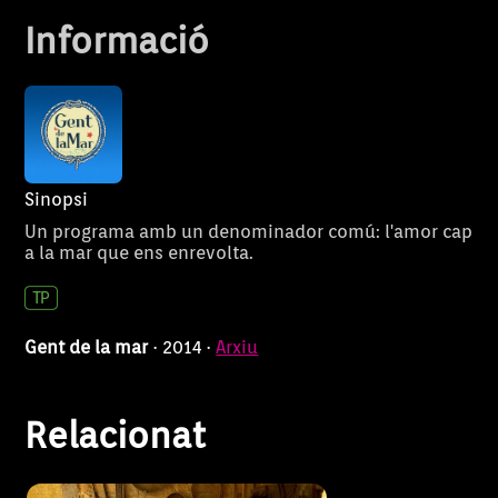
Informació
Sinopsi
Un programa amb un denominador comú: l'amor cap
Uep! Com anam? estrena noves
Uep! Com anam?
a la mar que ens enrevolta.
cares. El nou company de feina
de Toni ‘Ballador’, en Lander ,
l’acompanyarà a fer vinclar
l’esquena de valent i a fer la
Gent de la mar
· 2014 ·
Arxiu
darrera suada a la pagesia.
Faran el seguiment de
Relacionat