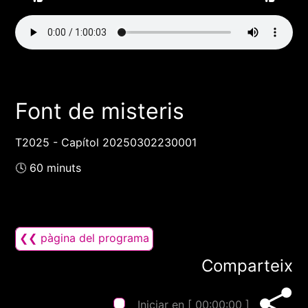
Font de misteris
T2025 - Capítol 20250302230001
🕓 60 minuts
❮❮ pàgina del programa
Comparteix
Iniciar en [
00:00:00
]