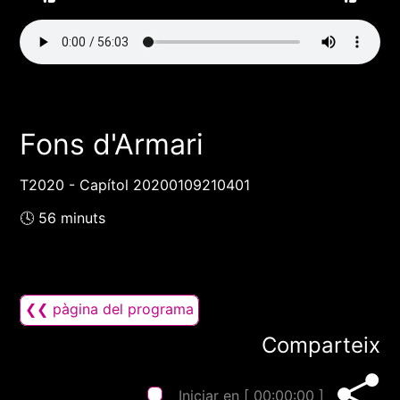
Fons d'Armari
T2020 - Capítol 20200109210401
🕓 56 minuts
❮❮ pàgina del programa
Comparteix
Iniciar en [
00:00:00
]