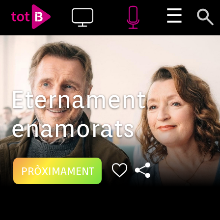
☰
Eternament
enamorats