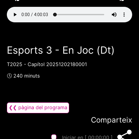
Esports 3 - En Joc (Dt)
T2025 - Capítol 20251202180001
🕓 240 minuts
❮❮ pàgina del programa
Comparteix
Iniciar en [
00:00:00
]