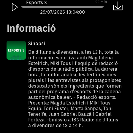
Esports 3
55 min
29/07/2026 13:04:00
Esports 3
55 min
Informació
28/07/2026 13:04:00
Esports 3
56 min
Sinopsi
27/07/2026 13:04:00
De dilluns a divendres, a les 13 h, tota la
informació esportiva amb Magdalena
Esports 3
56 min
Estelrich, Miki Tous i l’equip de redacció
d’esports de la ràdio pública. La darrera
24/07/2026 13:04:00
hora, la millor anàlisi, les tertúlies més
Esports 3
56 min
plurals i les entrevistes als protagonistes
destacats són els ingredients que formen
23/07/2026 13:04:00
part del programa d’esports de la cadena
autonòmica balear. - Redacció esports.
Esports 3
56 min
Presenta: Magda Estelrich i Miki Tous.
22/07/2026 13:04:00
Equip: Toni Fuster, Marta Sanpas, Toni
Tenerife, Juan Gabriel Bauzá i Gabriel
Esports 3
56 min
Forteza. -Emissió a IB3 Ràdio: de dilluns
a divendres de 13 a 14 h.
21/07/2026 13:04:00