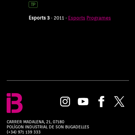
Esports 3
56 min
20/07/2026 13:04:00
Esports 3
· 2011 ·
Esports
Programes
Esports 3 - En Joc: Final Mundial:
Espanya vs Argentina en joc
4 h 30 min
19/07/2026 20:30:00
Esports 3
56 min
17/07/2026 13:04:00
Esports 3
56 min
16/07/2026 13:04:00
Esports 3
56 min
15/07/2026 13:04:00
Esports 3
56 min
14/07/2026 13:04:00
Esports 3
56 min
CARRER MADALENA, 21, 07180
POLÍGON INDUSTRIAL DE SON BUGADELLES
13/07/2026 13:04:00
(+34) 971 139 333