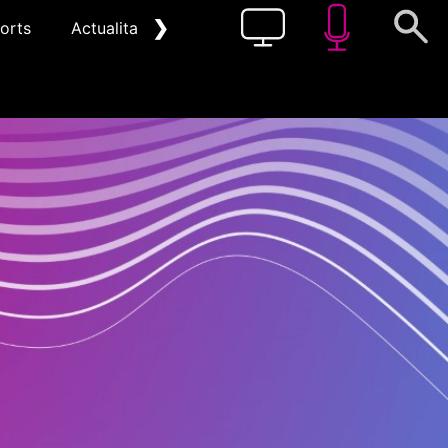
❯
orts
Actualitat
Pòdcast