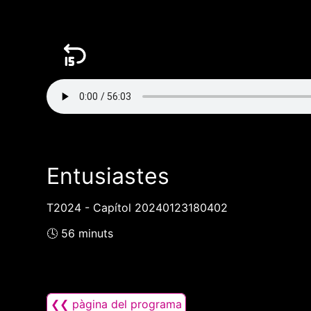
Entusiastes
T2024 - Capítol 20240123180402
🕓 56 minuts
❮❮ pàgina del programa