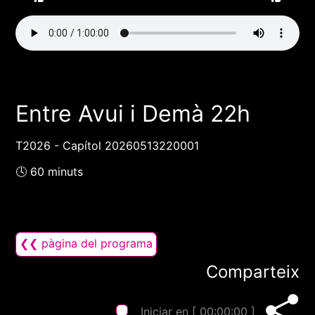
Entre Avui i Demà 22h
T2026 - Capítol 20260513220001
🕓 60 minuts
❮❮ pàgina del programa
Comparteix
Iniciar en [
00:00:00
]