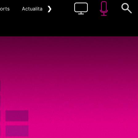
❯
orts
Actualitat
Pòdcast