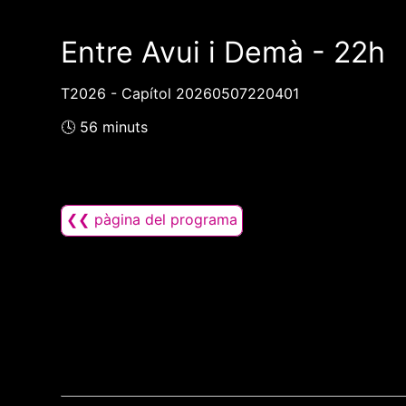
Entre Avui i Demà - 22h
T2026 - Capítol 20260507220401
🕓 56 minuts
❮❮ pàgina del programa