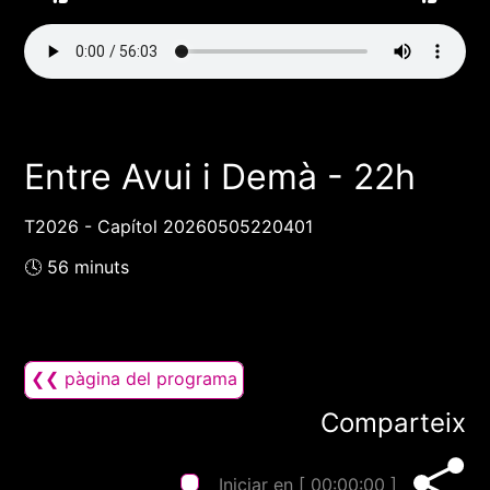
Entre Avui i Demà - 22h
T2026 - Capítol 20260505220401
🕓 56 minuts
❮❮ pàgina del programa
Comparteix
Iniciar en [
00:00:00
]