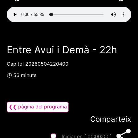
Entre Avui i Demà - 22h
Capítol 20260504220400
🕓 56 minuts
❮❮ pàgina del programa
Comparteix
Iniciar en [
00:00:00
]