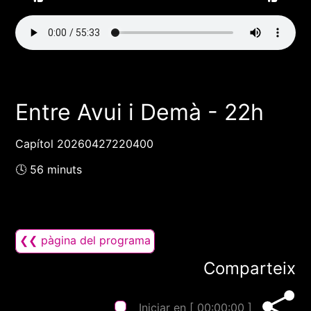
Entre Avui i Demà - 22h
Capítol 20260427220400
🕓 56 minuts
❮❮ pàgina del programa
Comparteix
Iniciar en [
00:00:00
]