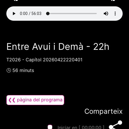
Entre Avui i Demà - 22h
T2026 - Capítol 20260422220401
🕓 56 minuts
❮❮ pàgina del programa
Comparteix
Iniciar en [
00:00:00
]