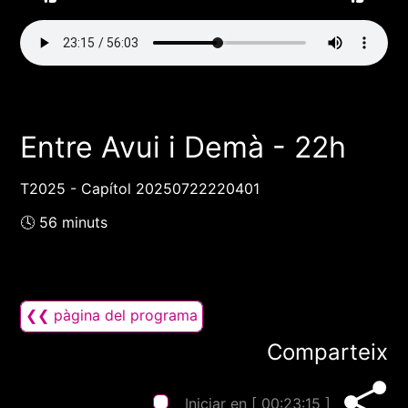
Entre Avui i Demà - 22h
T2025 - Capítol 20250722220401
🕓 56 minuts
❮❮ pàgina del programa
Comparteix
Iniciar en [
00:23:15
]