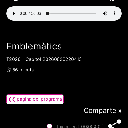
Emblemàtics
T2026 - Capítol 20260620220413
🕓 56 minuts
❮❮ pàgina del programa
Comparteix
Iniciar en [
00:00:00
]