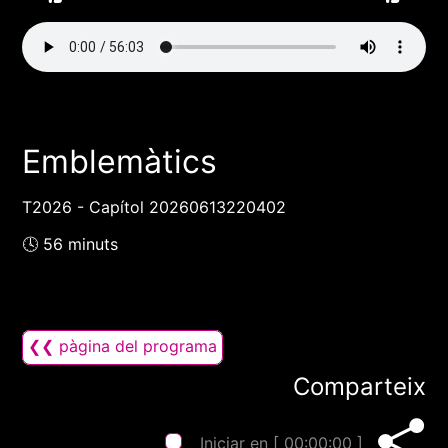
Emblemàtics
T2026 - Capítol 20260613220402
🕓 56 minuts
❮❮ pàgina del programa
Comparteix
Iniciar en [
00:00:00
]