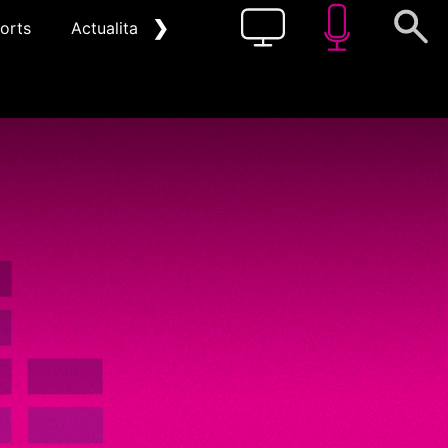
❯
orts
Actualitat
Pòdcast