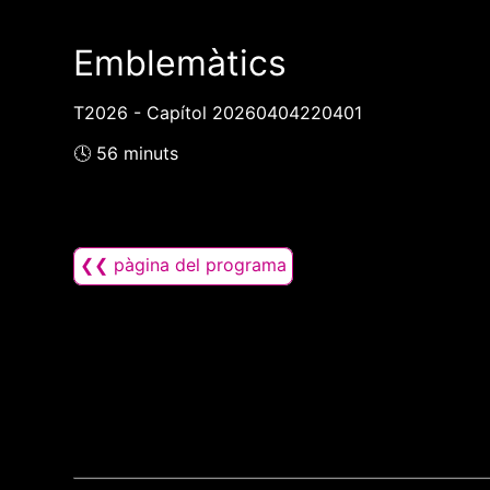
Emblemàtics
T2026 - Capítol 20260404220401
🕓 56 minuts
❮❮ pàgina del programa