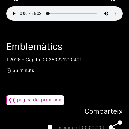
Emblemàtics
T2026 - Capítol 20260221220401
🕓 56 minuts
❮❮ pàgina del programa
Comparteix
Iniciar en [
00:00:00
]