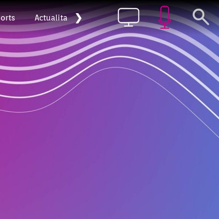
❯
orts
Actualitat
Pòdcast