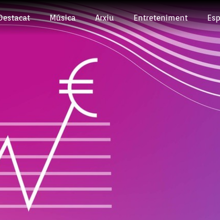
Destacat
Música
Arxiu
Entreteniment
Esp