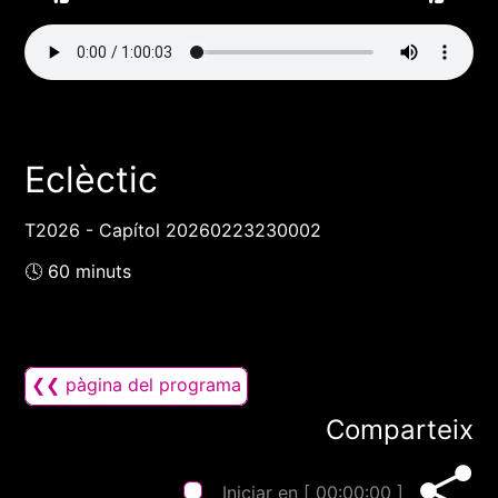
Eclèctic
T2026 - Capítol 20260223230002
🕓 60 minuts
❮❮ pàgina del programa
Comparteix
Iniciar en [
00:00:00
]