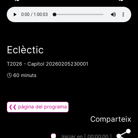
Eclèctic
T2026 - Capítol 20260205230001
🕓 60 minuts
❮❮ pàgina del programa
Comparteix
Iniciar en [
00:00:00
]