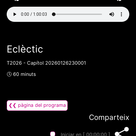
Eclèctic
T2026 - Capítol 20260126230001
🕓 60 minuts
❮❮ pàgina del programa
Comparteix
Iniciar en [
00:00:00
]