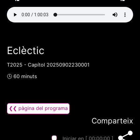
Eclèctic
T2025 - Capítol 20250902230001
🕓 60 minuts
❮❮ pàgina del programa
Comparteix
Iniciar en [
00:00:00
]