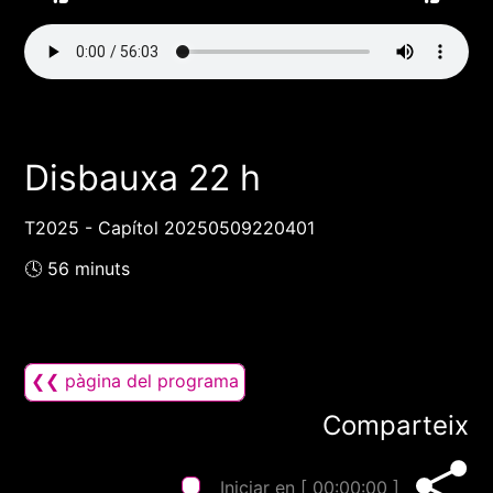
Disbauxa 22 h
T2025 - Capítol 20250509220401
🕓 56 minuts
❮❮ pàgina del programa
Comparteix
Iniciar en [
00:00:00
]