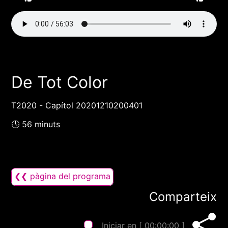
De Tot Color
T2020 - Capítol 20201210200401
🕓 56 minuts
❮❮ pàgina del programa
Comparteix
Iniciar en [
00:00:00
]