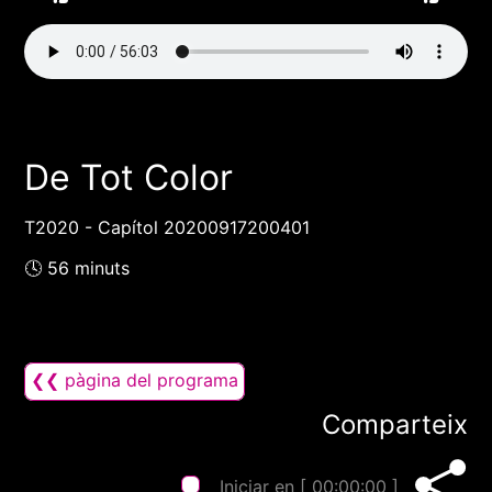
De Tot Color
T2020 - Capítol 20200917200401
🕓 56 minuts
❮❮ pàgina del programa
Comparteix
Iniciar en [
00:00:00
]