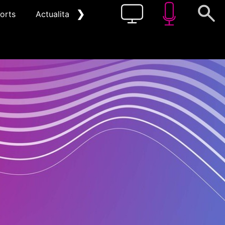
❯
orts
Actualitat
Pòdcast