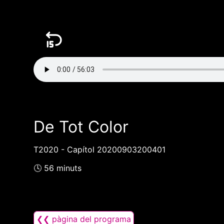
De Tot Color
T2020 - Capítol 20200903200401
🕓 56 minuts
❮❮ pàgina del programa