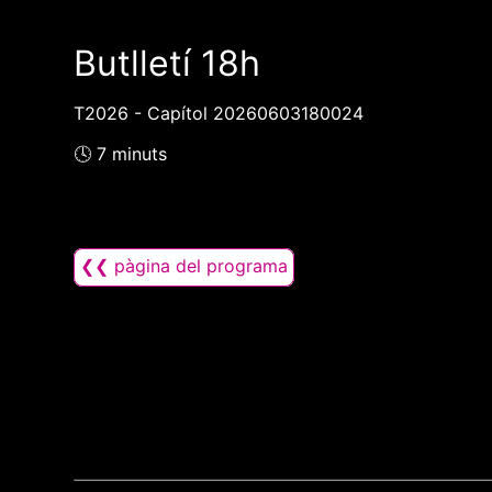
Butlletí 18h
T2026 - Capítol 20260603180024
🕓 7 minuts
❮❮ pàgina del programa