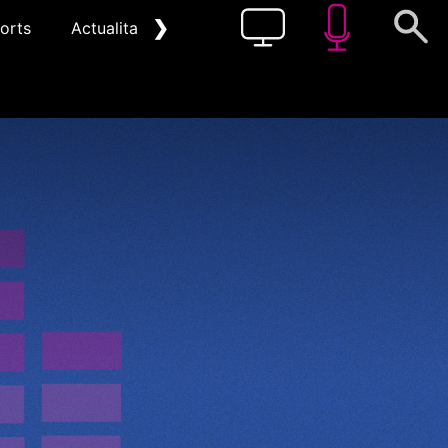
❯
orts
Actualitat
Pòdcast