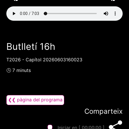
Butlletí 16h
T2026 - Capítol 20260603160023
🕓 7 minuts
❮❮ pàgina del programa
Comparteix
Iniciar en [
00:00:00
]