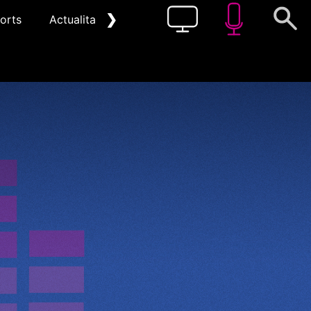
❯
orts
Actualitat
Pòdcast