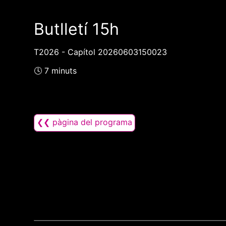
Butlletí 15h
T2026 - Capítol 20260603150023
🕓 7 minuts
❮❮ pàgina del programa