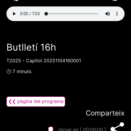
Butlletí 16h
T2025 - Capítol 20251104160001
🕓 7 minuts
❮❮ pàgina del programa
Comparteix
Iniciar en [
00:00:00
]